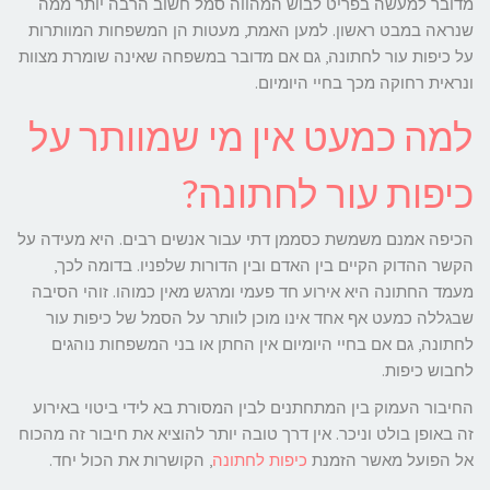
מדובר למעשה בפריט לבוש המהווה סמל חשוב הרבה יותר ממה
שנראה במבט ראשון. למען האמת, מעטות הן המשפחות המוותרות
על כיפות עור לחתונה, גם אם מדובר במשפחה שאינה שומרת מצוות
ונראית רחוקה מכך בחיי היומיום.
למה כמעט אין מי שמוותר על
כיפות עור לחתונה?
הכיפה אמנם משמשת כסממן דתי עבור אנשים רבים. היא מעידה על
הקשר ההדוק הקיים בין האדם ובין הדורות שלפניו. בדומה לכך,
מעמד החתונה היא אירוע חד פעמי ומרגש מאין כמוהו. זוהי הסיבה
שבגללה כמעט אף אחד אינו מוכן לוותר על הסמל של כיפות עור
לחתונה, גם אם בחיי היומיום אין החתן או בני המשפחות נוהגים
לחבוש כיפות.
החיבור העמוק בין המתחתנים לבין המסורת בא לידי ביטוי באירוע
זה באופן בולט וניכר. אין דרך טובה יותר להוציא את חיבור זה מהכוח
אל הפועל מאשר הזמנת
כיפות לחתונה
, הקושרות את הכול יחד.